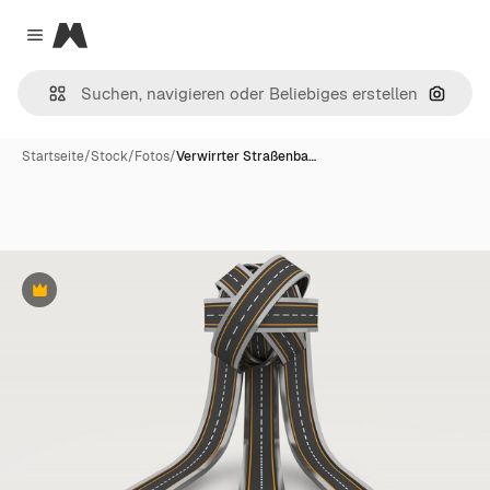
Magnific
Close menu
Nach B
Startseite
/
Stock
/
Fotos
/
Verwirrter Straßenba…
Premium