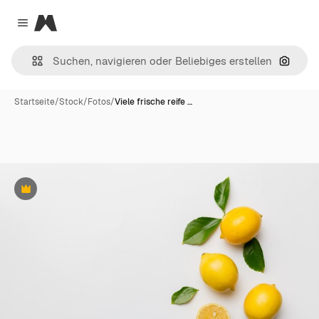
Magnific
Close menu
Nach B
Startseite
/
Stock
/
Fotos
/
Viele frische reife …
Premium