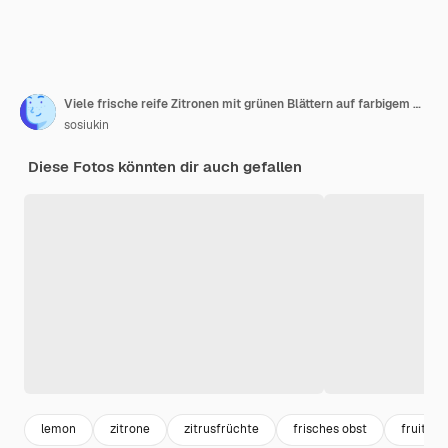
Viele frische reife Zitronen mit grünen Blättern auf farbigem Hintergrund, Draufsicht, Platz für Text
sosiukin
Diese Fotos könnten dir auch gefallen
lemon
zitrone
zitrusfrüchte
frisches obst
fruits