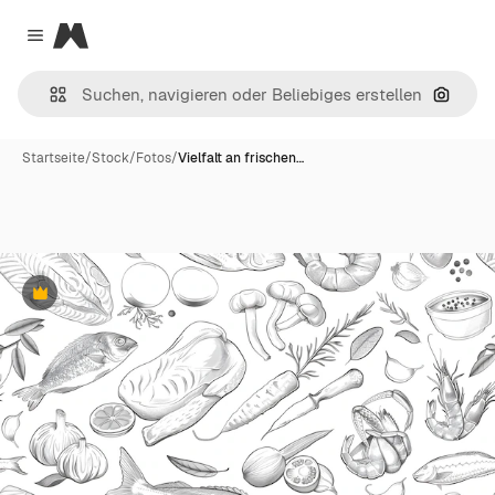
Magnific
Close menu
Nach B
Startseite
/
Stock
/
Fotos
/
Vielfalt an frischen…
Premium