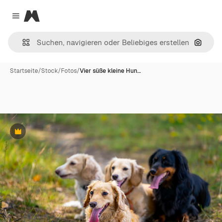
Magnific
Close menu
Nach B
Startseite
/
Stock
/
Fotos
/
Vier süße kleine Hun…
Premium