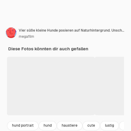
Vier süße kleine Hunde posieren auf Naturhintergrund. Unscharfer Hintergrund. Haustiere und Tiere.
megafilm
Diese Fotos könnten dir auch gefallen
hund portrait
hund
haustiere
cute
lustig
fun