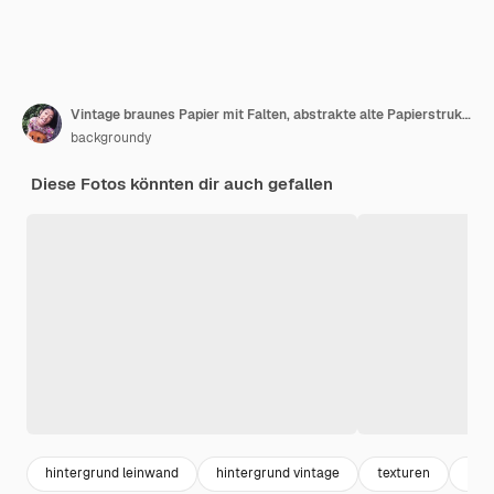
Vintage braunes Papier mit Falten, abstrakte alte Papierstrukturen für den Hintergrund
backgroundy
Diese Fotos könnten dir auch gefallen
hintergrund leinwand
hintergrund vintage
texturen
pap