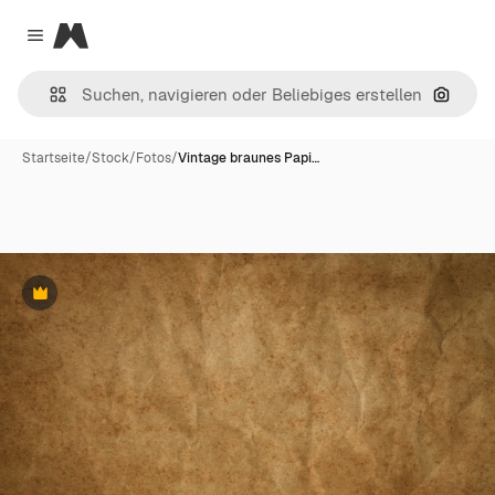
Magnific
Close menu
Nach B
Startseite
/
Stock
/
Fotos
/
Vintage braunes Papi…
Premium