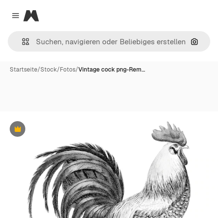
Magnific
Close menu
Nach B
Startseite
/
Stock
/
Fotos
/
Vintage cock png-Rem…
Premium