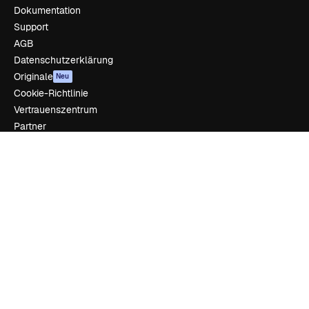
Dokumentation
Support
AGB
Datenschutzerklärung
Originale
Neu
Cookie-Richtlinie
Vertrauenszentrum
Partner
Unternehmen
Unternehmen
Preise
Über uns
Reviews
Karriere
Suchtrends
Blog
Veranstaltungen