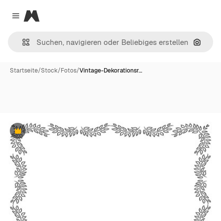
Magnific
Close menu
Nach B
Startseite
/
Stock
/
Fotos
/
Vintage-Dekorationsr…
Premium