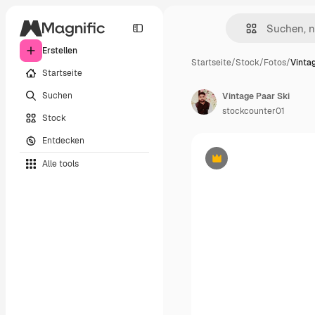
Erstellen
Startseite
/
Stock
/
Fotos
/
Vinta
Startseite
Suchen
Vintage Paar Ski
stockcounter01
Stock
Entdecken
Alle tools
Premium