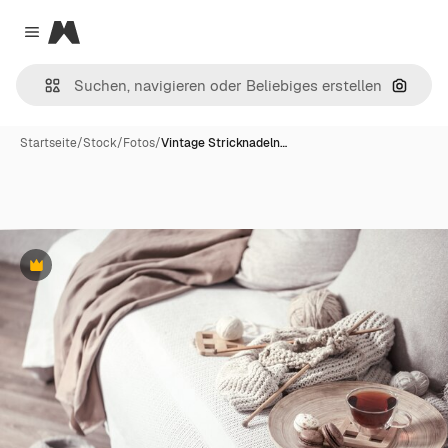
Magnific
Close menu
Nach B
Startseite
/
Stock
/
Fotos
/
Vintage Stricknadeln…
Premium