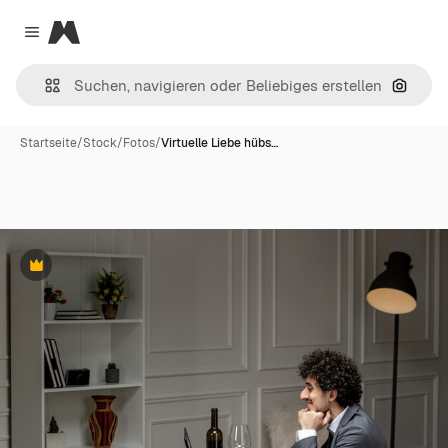
Magnific
Close menu
Nach B
Startseite
/
Stock
/
Fotos
/
Virtuelle Liebe hübs…
Premium