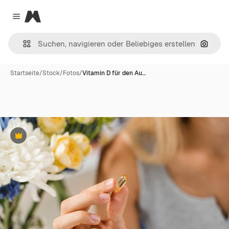
Magnific
Close menu
Nach B
Startseite
/
Stock
/
Fotos
/
Vitamin D für den Au…
Premium