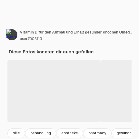
Vitamin D für den Aufbau und Erhalt gesunder Knochen Omega-3-Pille aus Fischfettöl in den Händen, Nahaufnahme BADS-Kapsel mit biologisch aktiven Nahrungsergänzungsmitteln
user7003113
Diese Fotos könnten dir auch gefallen
pille
behandlung
apotheke
pharmacy
gesundheit