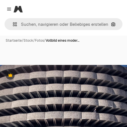
Magnific
Close menu
Nach B
Startseite
/
Stock
/
Fotos
/
Vollbild eines moder…
Premium