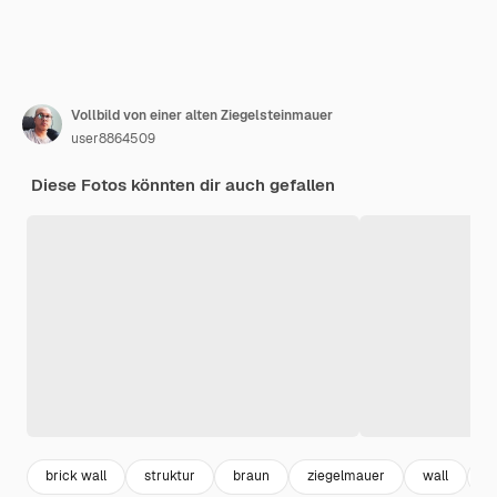
Vollbild von einer alten Ziegelsteinmauer
user8864509
Diese Fotos könnten dir auch gefallen
brick wall
struktur
braun
ziegelmauer
wall
a