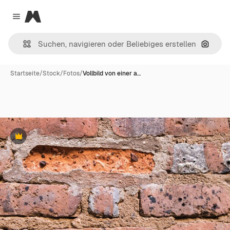
Magnific
Close menu
Nach B
Startseite
/
Stock
/
Fotos
/
Vollbild von einer a…
Premium