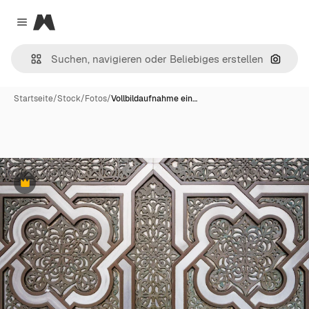
Magnific
Close menu
Nach B
Startseite
/
Stock
/
Fotos
/
Vollbildaufnahme ein…
Premium