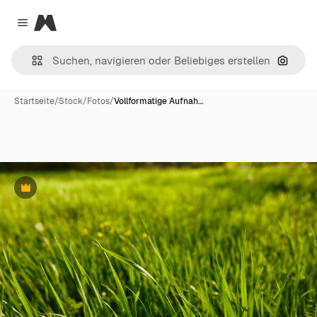
Magnific
Close menu
Nach B
Startseite
/
Stock
/
Fotos
/
Vollformatige Aufnah…
Premium