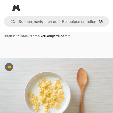
Magnific
Close menu
Nach B
Startseite
/
Stock
/
Fotos
/
Vollkorngetreide mit…
Premium