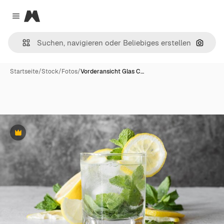
Magnific
Close menu
Nach B
Startseite
/
Stock
/
Fotos
/
Vorderansicht Glas C…
Premium