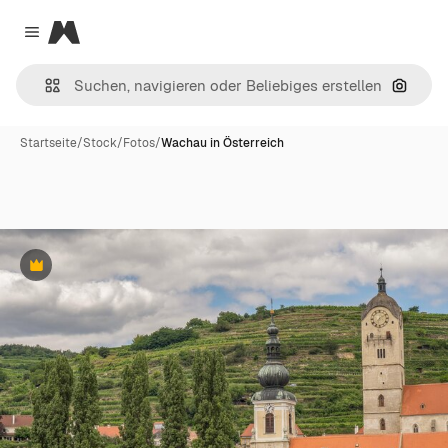
Magnific
Close menu
Nach B
Startseite
/
Stock
/
Fotos
/
Wachau in Österreich
Premium