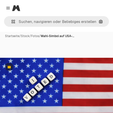
Magnific
Close menu
Nach B
Startseite
/
Stock
/
Fotos
/
Wahl-Simbol auf USA-…
Premium