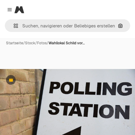
Magnific
Close menu
Nach B
Startseite
/
Stock
/
Fotos
/
Wahllokal Schild vor…
Premium