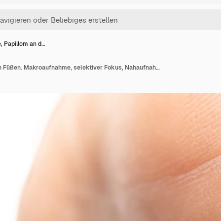
, Papillom an d…
Warze, Papillom an den Füßen. Makroaufnahme, selektiver Fokus, Nahaufnahme, Platz für Text. Dermatologische Probleme mit der Haut.