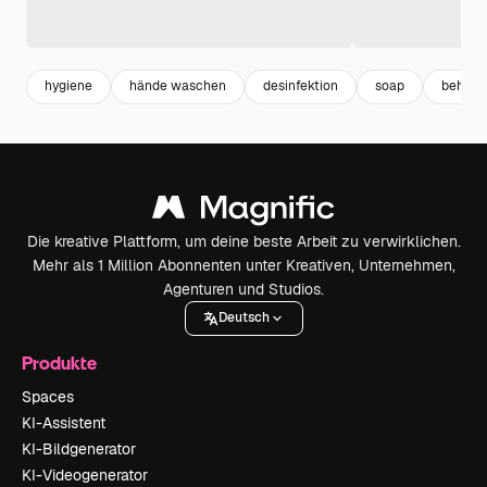
hygiene
hände waschen
desinfektion
soap
behand
Die kreative Plattform, um deine beste Arbeit zu verwirklichen.
Mehr als 1 Million Abonnenten unter Kreativen, Unternehmen,
Agenturen und Studios.
Deutsch
Produkte
Spaces
KI-Assistent
KI-Bildgenerator
KI-Videogenerator