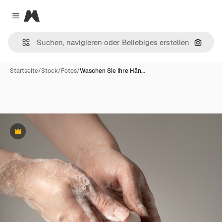
Magnific
Close menu
Nach B
Startseite
/
Stock
/
Fotos
/
Waschen Sie Ihre Hän…
Premium