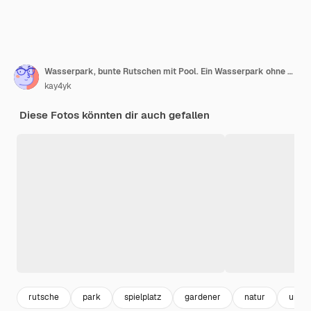
Wasserpark, bunte Rutschen mit Pool. Ein Wasserpark ohne Menschen an einem Sommertag mit einem schönen, bewölkten blauen Himmel. Foto in hoher Qualität
kay4yk
Diese Fotos könnten dir auch gefallen
rutsche
park
spielplatz
gardener
natur
urba