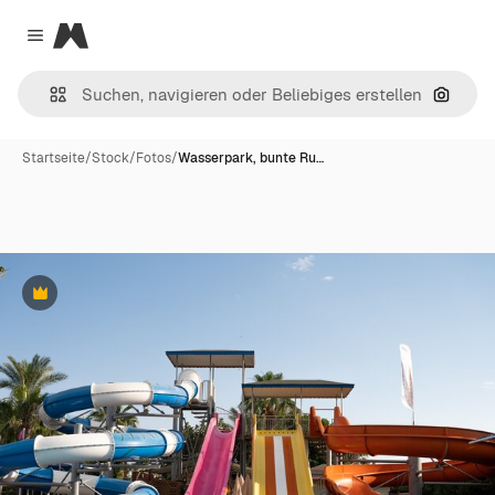
Magnific
Close menu
Nach B
Startseite
/
Stock
/
Fotos
/
Wasserpark, bunte Ru…
Premium