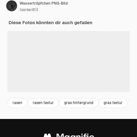
Wassertröpfchen PNG-Bild
tsarker813
Diese Fotos könnten dir auch gefallen
rasen
rasen textur
gras hintergrund
gras textur
re