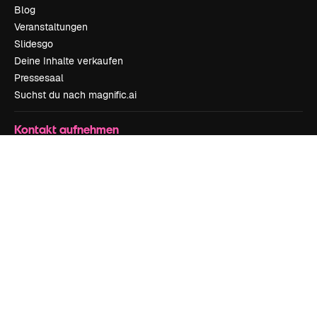
Blog
Veranstaltungen
Slidesgo
Deine Inhalte verkaufen
Pressesaal
Suchst du nach magnific.ai
Kontakt aufnehmen
Kundensupport
Instagram
YouTube
LinkedIn
TikTok
Discord
X
Reddit