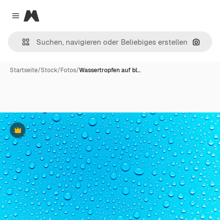
Magnific
Close menu
Nach B
Startseite
/
Stock
/
Fotos
/
Wassertropfen auf bl…
Premium