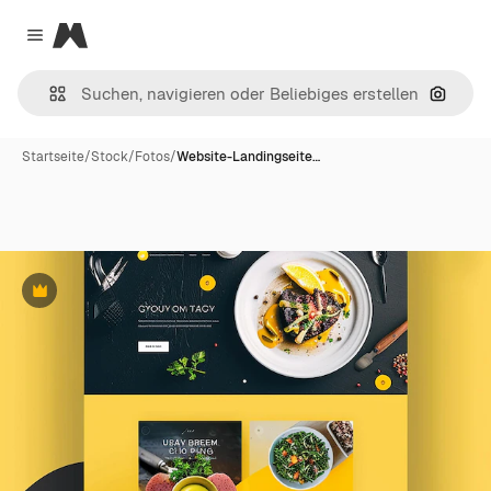
Magnific
Close menu
Nach B
Startseite
/
Stock
/
Fotos
/
Website-Landingseite…
Premium