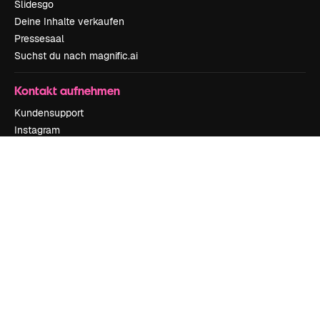
Slidesgo
Deine Inhalte verkaufen
Pressesaal
Suchst du nach magnific.ai
Kontakt aufnehmen
Kundensupport
Instagram
YouTube
LinkedIn
TikTok
Discord
X
Reddit
Copyright © 2010-
2026
Freepik Company S.L.U.
Alle Rechte vorbehalten
.