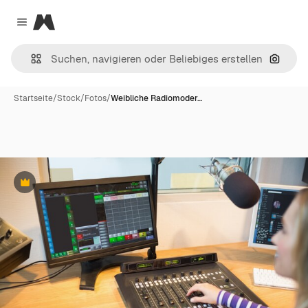
Magnific
Close menu
Nach B
Startseite
/
Stock
/
Fotos
/
Weibliche Radiomoder…
Premium