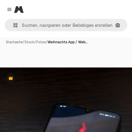
Magnific
Close menu
Nach B
Startseite
/
Stock
/
Fotos
/
Weihnachts App / Web…
Premium