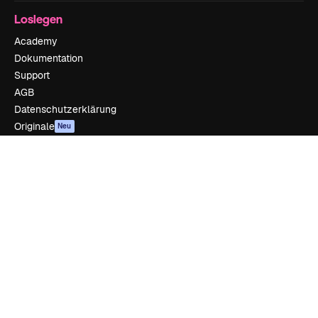
Loslegen
Academy
Dokumentation
Support
AGB
Datenschutzerklärung
Originale
Neu
Cookie-Richtlinie
Vertrauenszentrum
Partner
Unternehmen
Unternehmen
Preise
Über uns
Reviews
Karriere