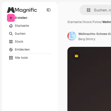
Erstellen
Startseite
/
Stock
/
Fotos
/
Weihn
Startseite
Suchen
Weihnachts-Schnee-Kug
Berg Dmitry
Stock
Entdecken
Alle tools
Premium