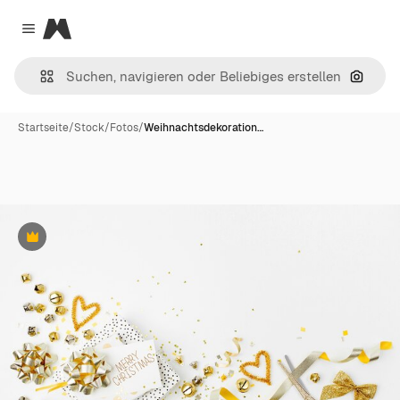
Magnific
Close menu
Nach B
Startseite
/
Stock
/
Fotos
/
Weihnachtsdekoration…
Premium