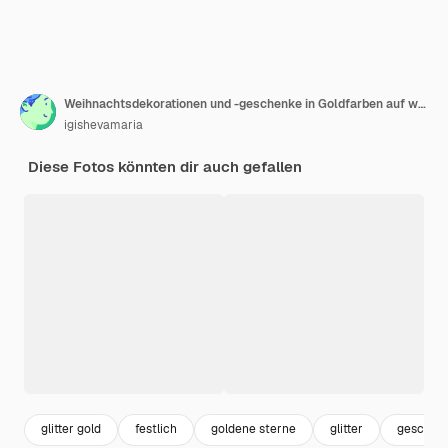
Weihnachtsdekorationen und -geschenke in Goldfarben auf weißem Hintergrund mit leerem Kopienraum für Text. Urlaub und Feier. Flache Lage, Ansicht von oben
igishevamaria
Diese Fotos könnten dir auch gefallen
glitter gold
festlich
goldene sterne
glitter
geschen