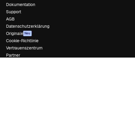
Dokumentation
Support
AGB
Datenschutzerklärung
Originale
Neu
Cookie-Richtlinie
Vertrauenszentrum
Partner
Unternehmen
Unternehmen
Preise
Über uns
Reviews
Karriere
Suchtrends
Blog
Veranstaltungen