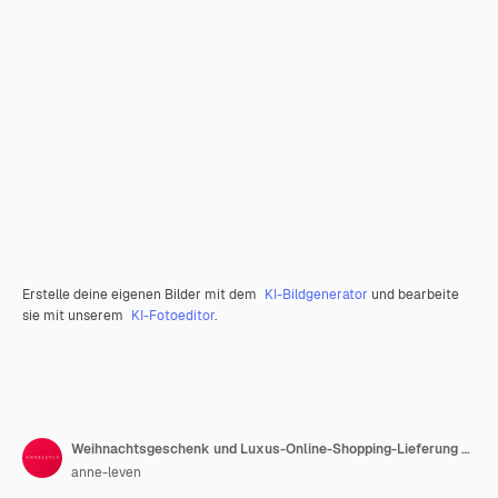
Erstelle deine eigenen Bilder mit dem
KI-Bildgenerator
und bearbeite
sie mit unserem
KI-Fotoeditor
.
Weihnachtsgeschenk und Luxus-Online-Shopping-Lieferung verpackte Leinen-Geschenkbox mit blauem Band auf dem Bett im schicken Landhausstil des Schlafzimmers
anne-leven