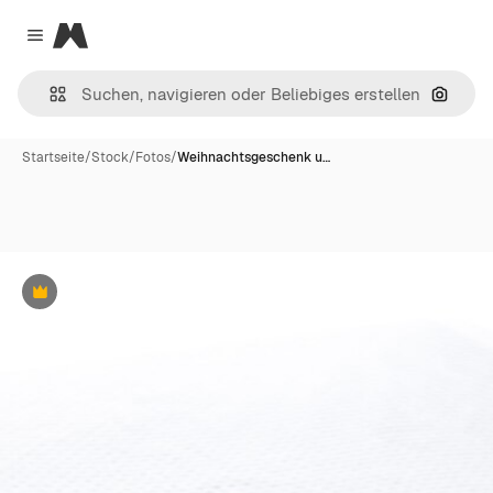
Magnific
Close menu
Nach B
Startseite
/
Stock
/
Fotos
/
Weihnachtsgeschenk u…
Premium