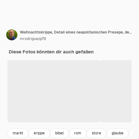
Weihnachtskrippe, Detail eines neapolitanischen Presepe, der eine Küche darstellt.
mrodriguezp79
Diese Fotos könnten dir auch gefallen
markt
krippe
bibel
rom
store
glaube
fl