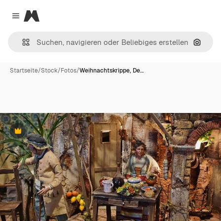
Magnific
Close menu
Nach B
Startseite
/
Stock
/
Fotos
/
Weihnachtskrippe, De…
Premium