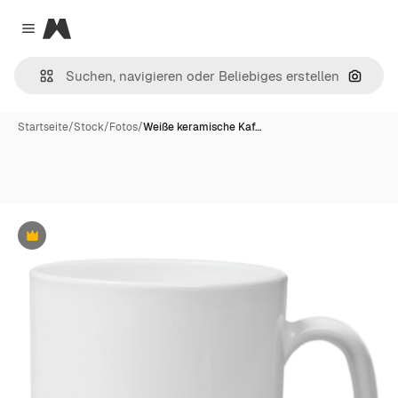
Magnific
Close menu
Nach B
Startseite
/
Stock
/
Fotos
/
Weiße keramische Kaf…
Premium