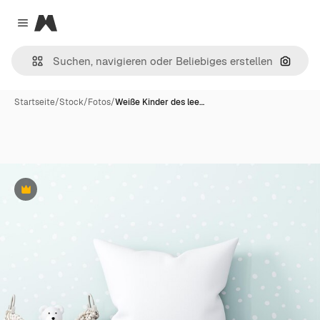
Magnific
Close menu
Nach B
Startseite
/
Stock
/
Fotos
/
Weiße Kinder des lee…
Premium