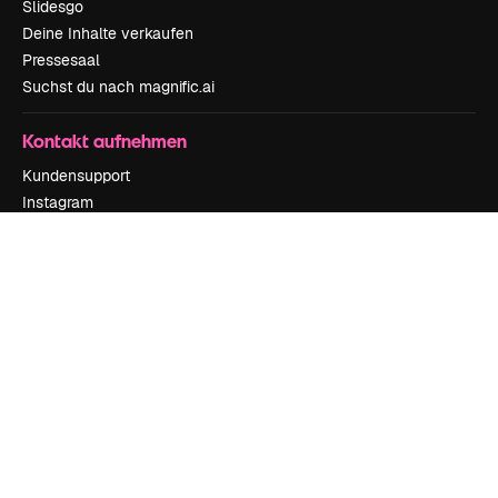
Slidesgo
Deine Inhalte verkaufen
Pressesaal
Suchst du nach magnific.ai
Kontakt aufnehmen
Kundensupport
Instagram
YouTube
LinkedIn
TikTok
Discord
X
Reddit
Copyright © 2010-
2026
Freepik Company S.L.U.
Alle Rechte vorbehalten
.