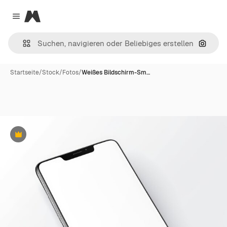
Magnific
Close menu
Nach B
Startseite
/
Stock
/
Fotos
/
Weißes Bildschirm-Sm…
Premium