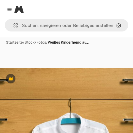
Magnific
Close menu
Nach B
Startseite
/
Stock
/
Fotos
/
Weißes Kinderhemd au…
Premium