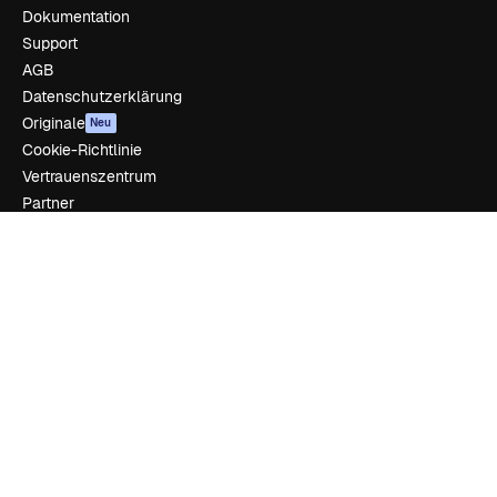
Dokumentation
Support
AGB
Datenschutzerklärung
Originale
Neu
Cookie-Richtlinie
Vertrauenszentrum
Partner
Unternehmen
Unternehmen
Preise
Über uns
Reviews
Karriere
Suchtrends
Blog
Veranstaltungen