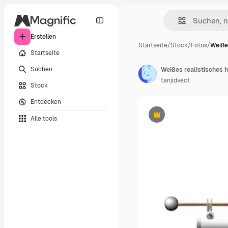
Erstellen
Startseite
/
Stock
/
Fotos
/
Weiße
Startseite
Suchen
tanjidvect
Stock
Entdecken
Alle tools
Premium