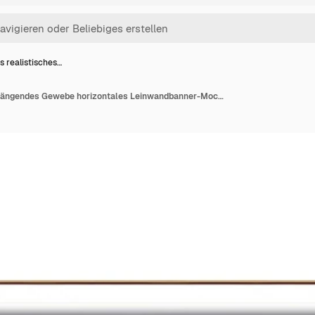
s realistisches…
Weißes realistisches hängendes Gewebe horizontales Leinwandbanner-Mockup auf dem Seil für Werbung