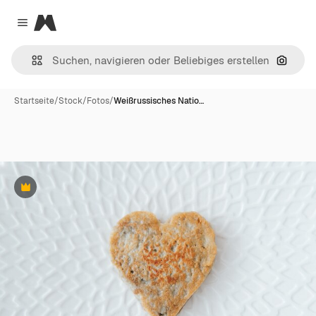
Magnific
Close menu
Nach B
Startseite
/
Stock
/
Fotos
/
Weißrussisches Natio…
Premium