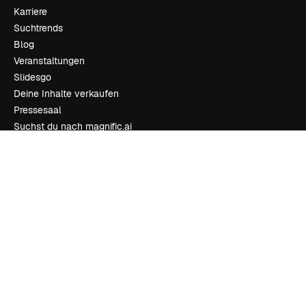
Karriere
Suchtrends
Blog
Veranstaltungen
Slidesgo
Deine Inhalte verkaufen
Pressesaal
Suchst du nach magnific.ai
Kontakt aufnehmen
Kundensupport
Instagram
YouTube
LinkedIn
TikTok
Discord
X
Reddit