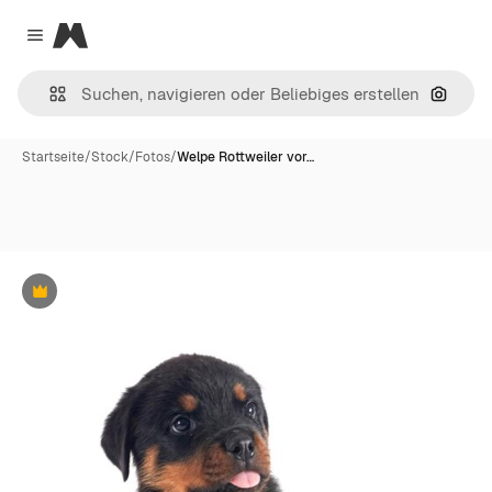
Magnific
Close menu
Nach B
Startseite
/
Stock
/
Fotos
/
Welpe Rottweiler vor…
Premium