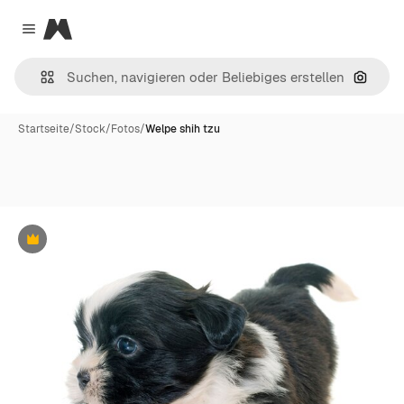
Magnific
Close menu
Nach B
Startseite
/
Stock
/
Fotos
/
Welpe shih tzu
Premium