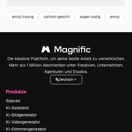
emoji traurig
cartoon gesicht
augen lustig
emoji
e
Die kreative Plattform, um deine beste Arbeit zu verwirklichen.
Mehr als 1 Million Abonnenten unter Kreativen, Unternehmen,
Agenturen und Studios.
Deutsch
Produkte
Spaces
KI-Assistent
KI-Bildgenerator
KI-Videogenerator
KI-Stimmengenerator