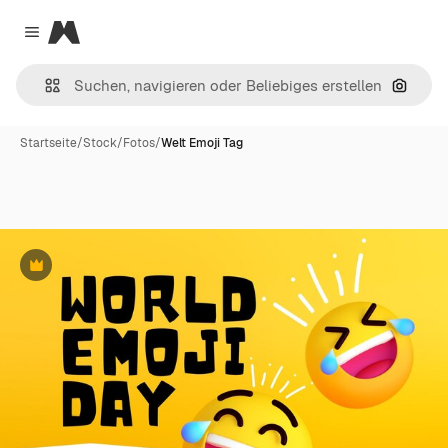
Magnific
Close menu
Nach B
Startseite
/
Stock
/
Fotos
/
Welt Emoji Tag
Premium