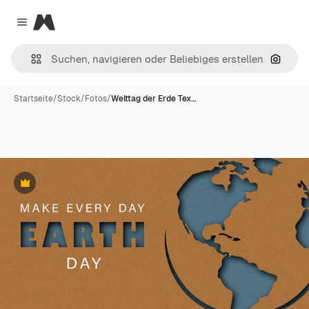
Magnific
Close menu
Nach B
Startseite
/
Stock
/
Fotos
/
Welttag der Erde Tex…
Premium