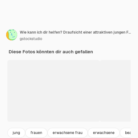
Wie kann ich dir helfen? Draufsicht einer attraktiven jungen Frau, die ihre Brille einstellt und die Kamera mit einem Lächeln betrachtet, während sie vor grauem Hintergrund steht
gstockstudio
Diese Fotos könnten dir auch gefallen
jung
frauen
erwachsene frau
erwachsene
beauti