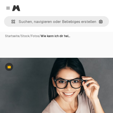
Magnific
Close menu
Nach B
Startseite
/
Stock
/
Fotos
/
Wie kann ich dir hel…
Premium