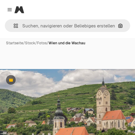
Magnific
Close menu
Nach B
Startseite
/
Stock
/
Fotos
/
Wien und die Wachau
Premium