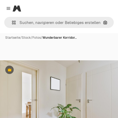
Magnific
Close menu
Nach B
Startseite
/
Stock
/
Fotos
/
Wunderbarer Korridor…
Premium