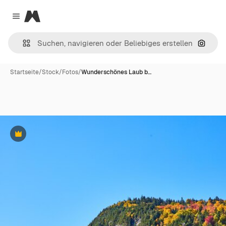
Magnific
Close menu
Nach B
Startseite
/
Stock
/
Fotos
/
Wunderschönes Laub b…
Premium