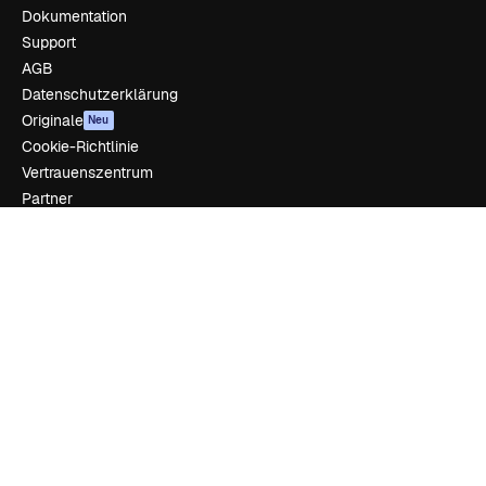
Dokumentation
Support
AGB
Datenschutzerklärung
Originale
Neu
Cookie-Richtlinie
Vertrauenszentrum
Partner
Unternehmen
Unternehmen
Preise
Über uns
Reviews
Karriere
Suchtrends
Blog
Veranstaltungen