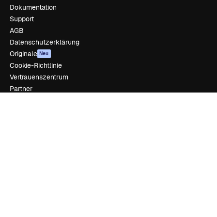
Dokumentation
Support
AGB
Datenschutzerklärung
Originale
Neu
Cookie-Richtlinie
Vertrauenszentrum
Partner
Unternehmen
Unternehmen
Preise
Über uns
Reviews
Karriere
Suchtrends
Blog
Veranstaltungen