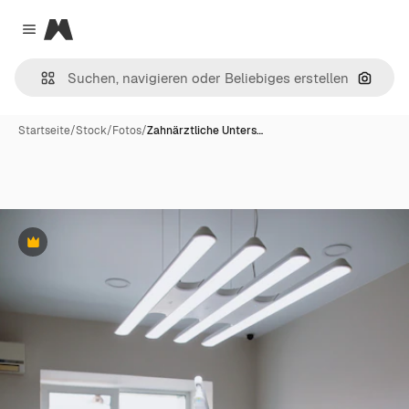
Magnific
Close menu
Nach B
Startseite
/
Stock
/
Fotos
/
Zahnärztliche Unters…
Premium