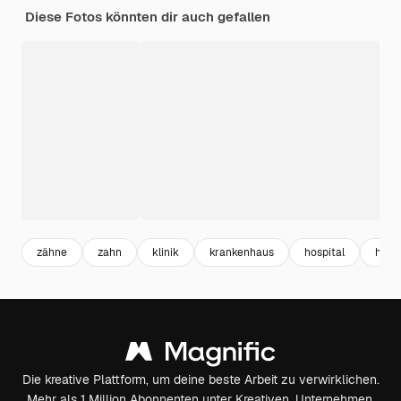
Diese Fotos könnten dir auch gefallen
zähne
zahn
klinik
krankenhaus
hospital
heal
Die kreative Plattform, um deine beste Arbeit zu verwirklichen.
Mehr als 1 Million Abonnenten unter Kreativen, Unternehmen,