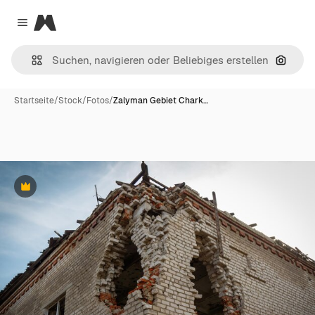
Magnific
Close menu
Nach B
Startseite
/
Stock
/
Fotos
/
Zalyman Gebiet Chark…
Premium