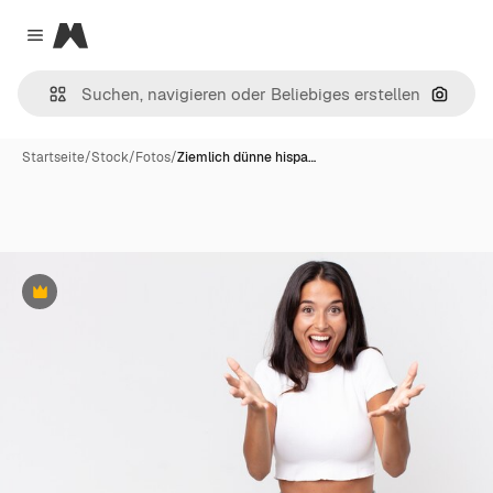
Magnific
Close menu
Nach B
Startseite
/
Stock
/
Fotos
/
Ziemlich dünne hispa…
Premium