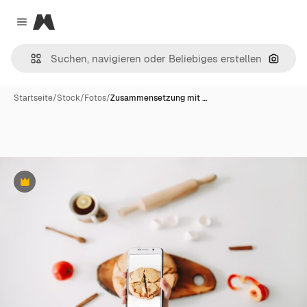
Magnific
Close menu
Nach B
Startseite
/
Stock
/
Fotos
/
Zusammensetzung mit …
Premium